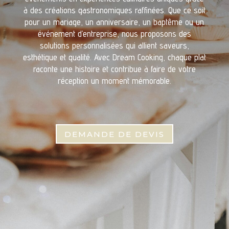
à des créations gastronomiques raffinées. Que ce soit
pour un mariage, un anniversaire, un baptême ou un
événement d’entreprise, nous proposons des
solutions personnalisées qui allient saveurs,
esthétique et qualité. Avec Dream Cooking, chaque plat
raconte une histoire et contribue à faire de votre
réception un moment mémorable.
DEMANDE DE DEVIS