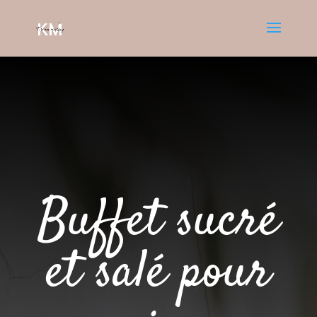
Buffet sucré
et salé pour